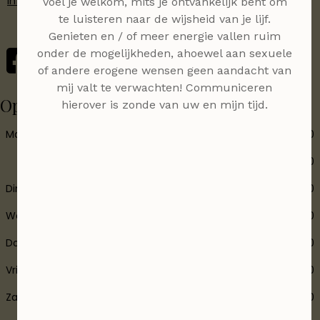
info@massagesalonruud.nl
Voel je welkom, mits je ontvankelijk bent om
te luisteren naar de wijsheid van je lijf.
Genieten en / of meer energie vallen ruim
onder de mogelijkheden, ahoewel aan sexuele
of andere erogene wensen geen aandacht van
mij valt te verwachten! Communiceren
Openingstijden
hierover is zonde van uw en mijn tijd.
Maandag
10:00
21:00
10:00
17:00
Dinsdag
10:00
21:00
Woensdag
10:00
15:00
Donderdag
14:00
21:00
Vrijdag
10:00
21:00
Zaterdag
14:00
17:00