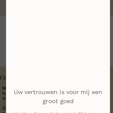
Contact
Massage zwolle
Uw vertrouwen is voor mij een
Rutbeek 15
8033BK Zwolle
groot goed
038 8888803