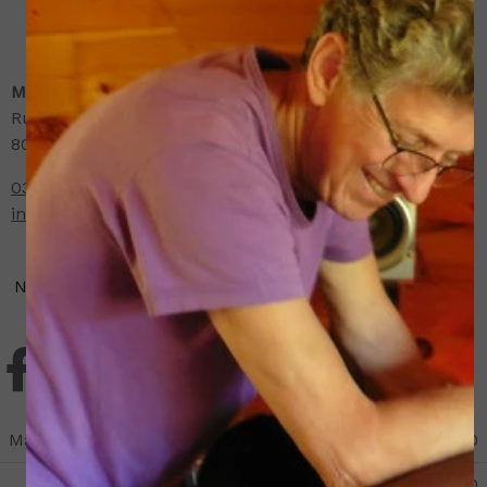
Massage zwolle
Rutbeek 15
8033BK Zwolle
038 8888803
info@massagesalonruud.nl
Neem contact op
Maandag
10:00
21:00
10:00
17:00